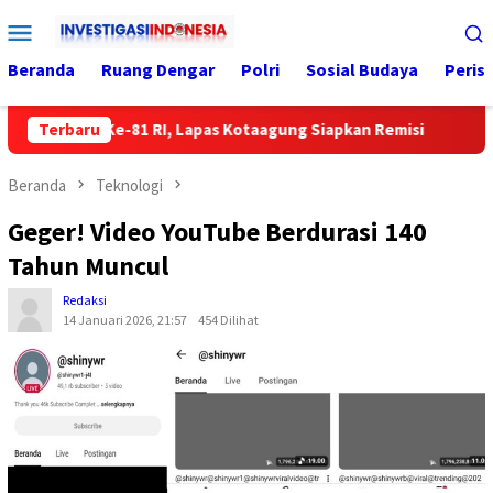
Loncat
Menu
ke
Mobile
konten
Beranda
Ruang Dengar
Polri
Sosial Budaya
Peris
g HUT Ke-81 RI, Lapas Kotaagung Siapkan Remisi
Terbaru
DPRD da
Beranda
Teknologi
Geger! Video YouTube Berdurasi 140
Tahun Muncul
Redaksi
14 Januari 2026, 21:57
454 Dilihat