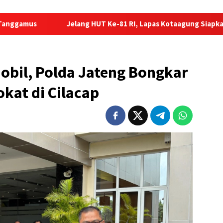
Jelang HUT Ke-81 RI, Lapas Kotaagung Siapkan Remisi
obil, Polda Jateng Bongkar
at di Cilacap