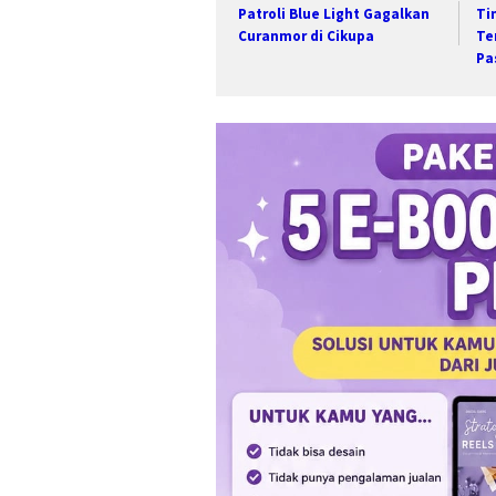
Patroli Blue Light Gagalkan
Ti
Curanmor di Cikupa
Te
Pa