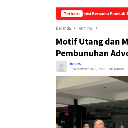
otaagung Matangkan Remisi Bersama Pemkab Tanggamus
Terbaru
Beranda
Kriminal
Motif Utang dan M
Pembunuhan Advok
Redaksi
15 Desember 2025, 17:23
581 Dilihat