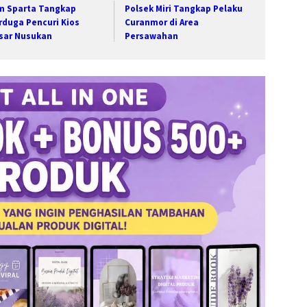
m Sparta Tangkap
Polsek Miri Tangkap Pelaku
rduga Pencuri Kios
Curanmor di Area
sar Nusukan
Persawahan