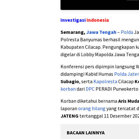
Investigasi
Indonesia
Semarang,
Jawa Tengah
–
Polda
Ja
Polresta Banyumas berhasil mengu
Kabupaten Cilacap. Pengungkapan k
digelar di Lobby Mapolda Jawa Tenga
Konferensi pers dipimpin langsung
didampingi Kabid Humas
Polda Jate
Subagio
, serta
Kapolresta
Cilacap
K
korban
dari
DPC
PERADI Purwokerto t
Korban diketahui bernama
Aris Muda
laporan
orang hilang
yang tercatat 
JATENG
tertanggal 11 Desember 202
BACAAN LAINNYA