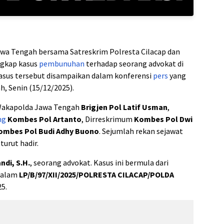
wa Tengah bersama Satreskrim Polresta Cilacap dan
ngkap kasus
pembunuhan
terhadap seorang advokat di
asus tersebut disampaikan dalam konferensi
pers
yang
h, Senin (15/12/2025).
 Wakapolda Jawa Tengah
Brigjen Pol Latif Usman
,
ng
Kombes Pol Artanto
, Dirreskrimum
Kombes Pol Dwi
ombes Pol Budi Adhy Buono
. Sejumlah rekan sejawat
urut hadir.
ndi, S.H.
, seorang advokat. Kasus ini bermula dari
dalam
LP/B/97/XII/2025/POLRESTA CILACAP/POLDA
5.