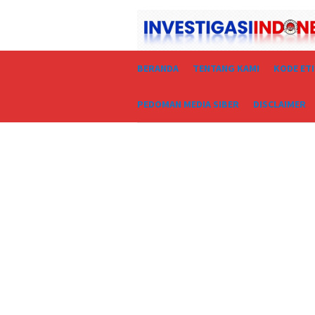
Loncat
ke
konten
BERANDA
TENTANG KAMI
KODE ET
PEDOMAN MEDIA SIBER
DISCLAIMER