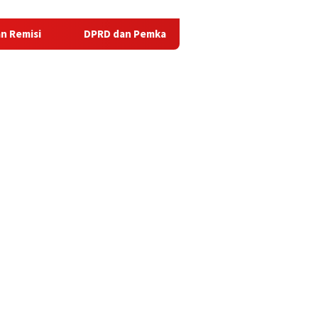
DPRD dan Pemkab Tanggamus Sosialisasikan Bioaktivator Nitroba