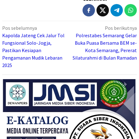
Navigasi
Pos sebelumnya
Pos berikutnya
pos
Kapolda Jateng Cek Jalur Tol
Polrestabes Semarang Gelar
Fungsional Solo-Jogja,
Buka Puasa Bersama BEM se-
Pastikan Kesiapan
Kota Semarang, Pererat
Pengamanan Mudik Lebaran
Silaturahmi di Bulan Ramadan
2025