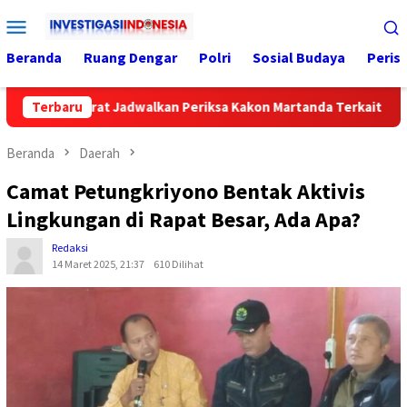
Loncat
Menu
ke
Mobile
konten
Beranda
Ruang Dengar
Polri
Sosial Budaya
Peris
spektorat Jadwalkan Periksa Kakon Martanda Terkait Dana Desa
Terbaru
Beranda
Daerah
Camat Petungkriyono Bentak Aktivis
Lingkungan di Rapat Besar, Ada Apa?
Redaksi
14 Maret 2025, 21:37
610 Dilihat