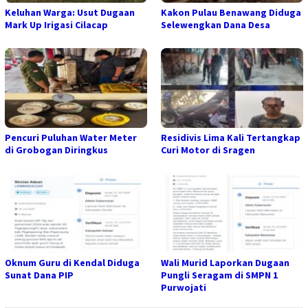
Keluhan Warga: Usut Dugaan
Kakon Pulau Benawang Diduga
Mark Up Irigasi Cilacap
Selewengkan Dana Desa
Pencuri Puluhan Water Meter
Residivis Lima Kali Tertangkap
di Grobogan Diringkus
Curi Motor di Sragen
Oknum Guru di Kendal Diduga
Wali Murid Laporkan Dugaan
Sunat Dana PIP
Pungli Seragam di SMPN 1
Purwojati