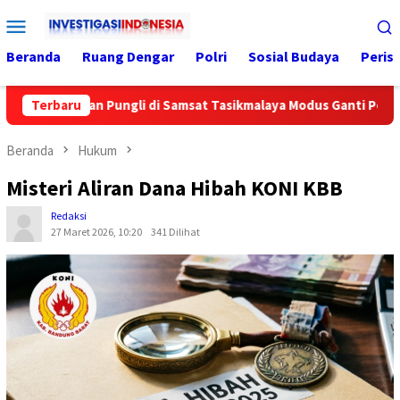
Loncat
Menu
ke
Mobile
konten
Beranda
Ruang Dengar
Polri
Sosial Budaya
Peris
ugaan Pungli di Samsat Tasikmalaya Modus Ganti Pelat
Terbaru
D
Beranda
Hukum
Misteri Aliran Dana Hibah KONI KBB
Redaksi
27 Maret 2026, 10:20
341 Dilihat