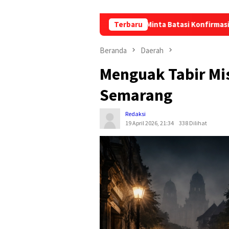
 Camat Talang Padang Minta Batasi Konfirmasi
Terbaru
Diduga P
Beranda
Daerah
Menguak Tabir Mis
Semarang
Redaksi
19 April 2026, 21:34
338 Dilihat