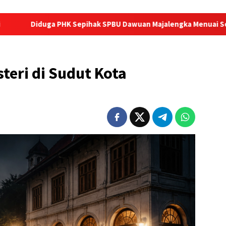
HK Sepihak SPBU Dawuan Majalengka Menuai Sorotan
Pe
teri di Sudut Kota