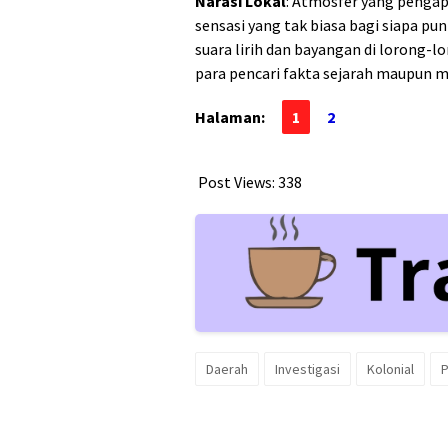
Narasi Lokal
: Atmosfer yang pengap
sensasi yang tak biasa bagi siapa p
suara lirih dan bayangan di lorong-l
para pencari fakta sejarah maupun mi
Halaman:
1
2
Post Views:
338
Daerah
Investigasi
Kolonial
P