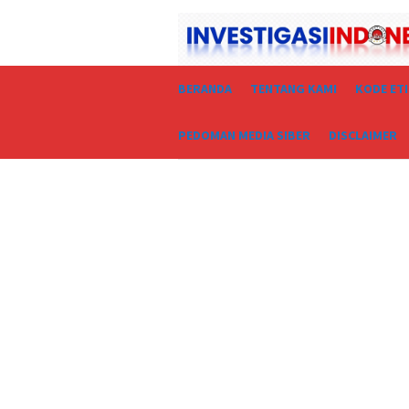
Loncat
ke
konten
BERANDA
TENTANG KAMI
KODE ET
PEDOMAN MEDIA SIBER
DISCLAIMER