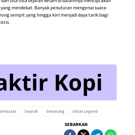
 dan sisa-sisa sejarah kelam di dalamnya menciptakan
un yang mendekat. Banyak penuturan mengenai suara-
orong sempit yang hingga kini menjadi daya tarik bagi
stis.
ariwisata
Sejarah
Semarang
Urban Legend
SEBARKAN