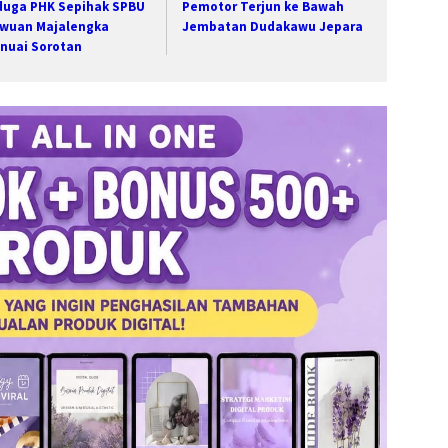
duga PHK Sepihak SPBU
Pemotor Terjun ke Bawah
wuan Majalengka
Jembatan Dudakawu Jepara
nuai Sorotan