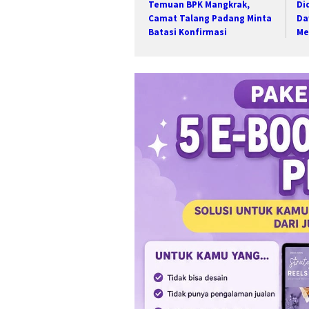
Temuan BPK Mangkrak,
Di
Camat Talang Padang Minta
Da
Batasi Konfirmasi
Me