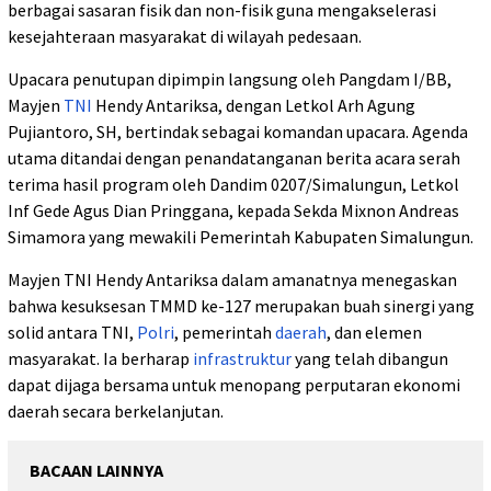
berbagai sasaran fisik dan non-fisik guna mengakselerasi
kesejahteraan masyarakat di wilayah pedesaan.
Upacara penutupan dipimpin langsung oleh Pangdam I/BB,
Mayjen
TNI
Hendy Antariksa, dengan Letkol Arh Agung
Pujiantoro, SH, bertindak sebagai komandan upacara. Agenda
utama ditandai dengan penandatanganan berita acara serah
terima hasil program oleh Dandim 0207/Simalungun, Letkol
Inf Gede Agus Dian Pringgana, kepada Sekda Mixnon Andreas
Simamora yang mewakili Pemerintah Kabupaten Simalungun.
Mayjen TNI Hendy Antariksa dalam amanatnya menegaskan
bahwa kesuksesan TMMD ke-127 merupakan buah sinergi yang
solid antara TNI,
Polri
, pemerintah
daerah
, dan elemen
masyarakat. Ia berharap
infrastruktur
yang telah dibangun
dapat dijaga bersama untuk menopang perputaran ekonomi
daerah secara berkelanjutan.
BACAAN LAINNYA