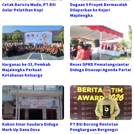
Cetak Barista Muda, PT BSI
Dugaan 5 Proyek Bermasalah
Gelar Pelatihan Kopi
Dilaporkan ke Kejari
Majalengka
Harganas ke-33, Pemkab
Reses DPRD Pematangsiantar
Majalengka Perkuat
Diduga Disusupi Agenda Partai
Ketahanan Keluarga
Kakon Sinar Saudara Diduga
PT BSI Borong Rentetan
Mark-Up Dana Desa
Penghargaan Bergengsi