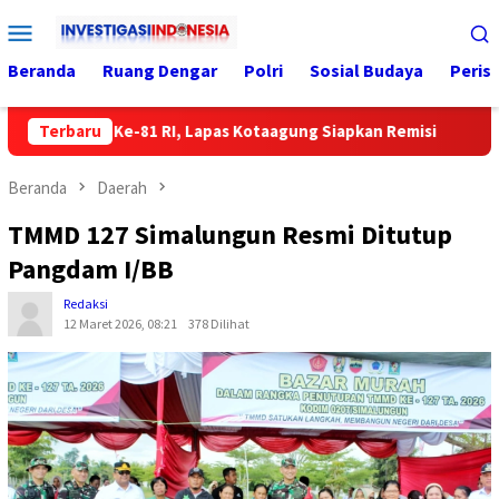
Loncat
Menu
ke
Mobile
konten
Beranda
Ruang Dengar
Polri
Sosial Budaya
Peris
 HUT Ke-81 RI, Lapas Kotaagung Siapkan Remisi
Terbaru
DPRD dan
Beranda
Daerah
TMMD 127 Simalungun Resmi Ditutup
Pangdam I/BB
Redaksi
12 Maret 2026, 08:21
378 Dilihat