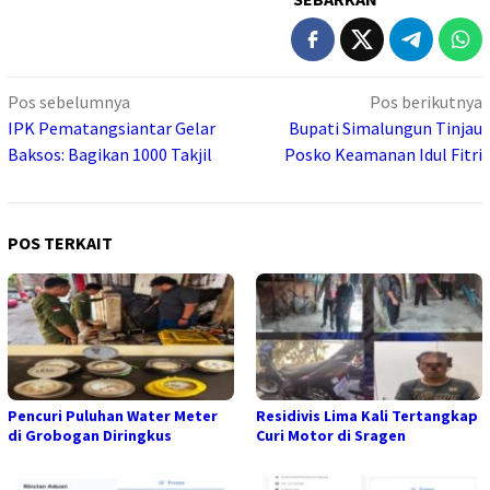
Navigasi
Pos sebelumnya
Pos berikutnya
pos
IPK Pematangsiantar Gelar
Bupati Simalungun Tinjau
Baksos: Bagikan 1000 Takjil
Posko Keamanan Idul Fitri
POS TERKAIT
Pencuri Puluhan Water Meter
Residivis Lima Kali Tertangkap
di Grobogan Diringkus
Curi Motor di Sragen