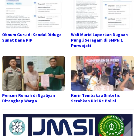
Oknum Guru di Kendal Diduga
Wali Murid Laporkan Dugaan
Sunat Dana PIP
Pungli Seragam di SMPN 1
Purwojati
Pencuri Rumah di Ngaliyan
Kurir Tembakau Sintetis
Ditangkap Warga
Serahkan Diri Ke Polisi