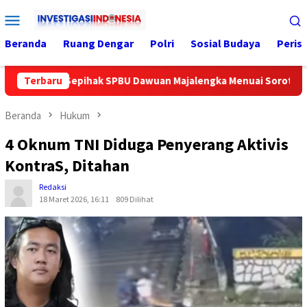
Loncat
Menu
ke
Mobile
konten
Beranda
Ruang Dengar
Polri
Sosial Budaya
Peris
PHK Sepihak SPBU Dawuan Majalengka Menuai Sorotan
Terbaru
P
Beranda
Hukum
4 Oknum TNI Diduga Penyerang Aktivis
KontraS, Ditahan
Redaksi
18 Maret 2026, 16:11
809 Dilihat