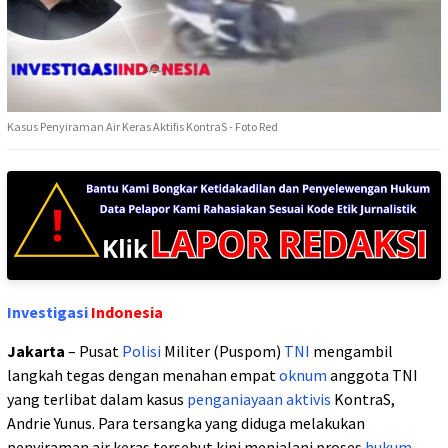
Kasus Penyiraman Air Keras Aktifis KontraS - Foto Red
Investigasi
Indonesia
Jakarta
– Pusat
Polisi
Militer (Puspom)
TNI
mengambil
langkah tegas dengan menahan empat
oknum
anggota TNI
yang terlibat dalam kasus
penganiayaan
aktivis
KontraS,
Andrie Yunus. Para tersangka yang diduga melakukan
penyiraman air keras tersebut kini menjalani proses
hukum