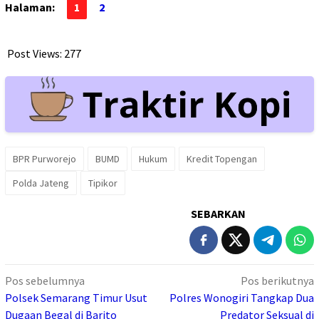
Halaman:
1
2
Post Views:
277
BPR Purworejo
BUMD
Hukum
Kredit Topengan
Polda Jateng
Tipikor
SEBARKAN
Navigasi
Pos sebelumnya
Pos berikutnya
pos
Polsek Semarang Timur Usut
Polres Wonogiri Tangkap Dua
Dugaan Begal di Barito
Predator Seksual di