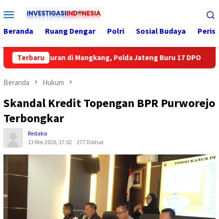
Loncat
Menu
ke
Mobile
konten
Beranda
Ruang Dengar
Polri
Sosial Budaya
Peris
Tawuran di Mangkang, Polda Jateng Buru 17 DPO
Terbaru
Mencua
Beranda
Hukum
Skandal Kredit Topengan BPR Purworejo
Terbongkar
Redaksi
13 Mei 2026, 17:02
277 Dilihat