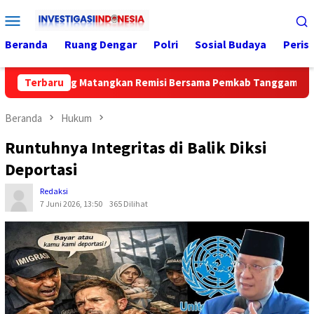
Loncat
Menu
ke
Mobile
konten
Beranda
Ruang Dengar
Polri
Sosial Budaya
Peris
aagung Matangkan Remisi Bersama Pemkab Tanggamus
Terbaru
J
Beranda
Hukum
Runtuhnya Integritas di Balik Diksi
Deportasi
Redaksi
7 Juni 2026, 13:50
365 Dilihat