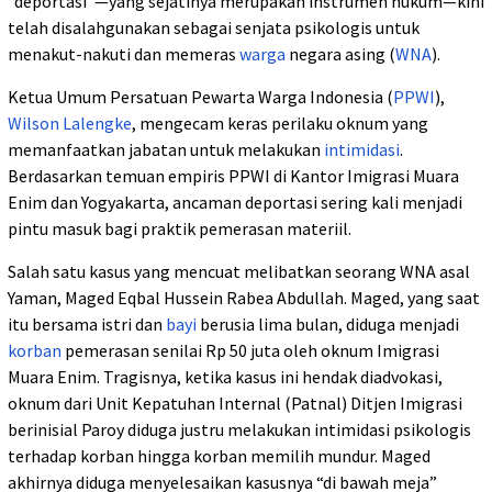
“deportasi”—yang sejatinya merupakan instrumen hukum—kini
telah disalahgunakan sebagai senjata psikologis untuk
menakut-nakuti dan memeras
warga
negara asing (
WNA
).
Ketua Umum Persatuan Pewarta Warga Indonesia (
PPWI
),
Wilson Lalengke
, mengecam keras perilaku oknum yang
memanfaatkan jabatan untuk melakukan
intimidasi
.
Berdasarkan temuan empiris PPWI di Kantor Imigrasi Muara
Enim dan Yogyakarta, ancaman deportasi sering kali menjadi
pintu masuk bagi praktik pemerasan materiil.
Salah satu kasus yang mencuat melibatkan seorang WNA asal
Yaman, Maged Eqbal Hussein Rabea Abdullah. Maged, yang saat
itu bersama istri dan
bayi
berusia lima bulan, diduga menjadi
korban
pemerasan senilai Rp 50 juta oleh oknum Imigrasi
Muara Enim. Tragisnya, ketika kasus ini hendak diadvokasi,
oknum dari Unit Kepatuhan Internal (Patnal) Ditjen Imigrasi
berinisial Paroy diduga justru melakukan intimidasi psikologis
terhadap korban hingga korban memilih mundur. Maged
akhirnya diduga menyelesaikan kasusnya “di bawah meja”