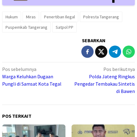
Hukum
Miras
Penertiban Ilegal
Polresta Tangerang
Puspemkab Tangerang
Satpol PP
SEBARKAN
Navigasi
Pos sebelumnya
Pos berikutnya
pos
Warga Keluhkan Dugaan
Polda Jateng Ringkus
Pungli di Samsat Kota Tegal
Pengedar Tembakau Sintetis
di Bawen
POS TERKAIT