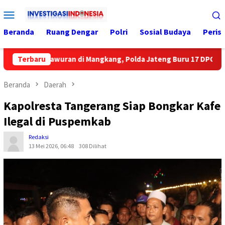
Loncat
Menu
ke
Mobile
konten
Beranda
Ruang Dengar
Polri
Sosial Budaya
Peris
Tawuran di Mangkang, Polda Jateng Buru 17 DPO
Terbaru
Men
Beranda
Daerah
Kapolresta Tangerang Siap Bongkar Kafe
Ilegal di Puspemkab
Redaksi
13 Mei 2026, 06:48
308 Dilihat